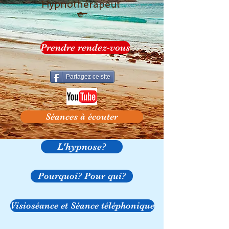
Hypnothérapeut
e
Prendre rendez-vous
Partagez ce site
Séances à écouter
L'hypnose?
Pourquoi? Pour qui?
Visioséance et Séance téléphonique